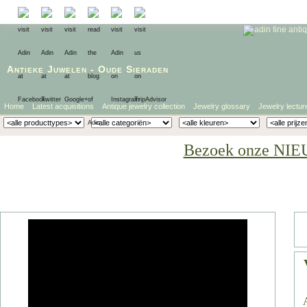
Antieke Juwelen
-
Oude Sieraden
Home
Latest acquisitions
Antique jewelry collection
Jewelry glossary
Jewelry lectur
Bezoek onze NIE