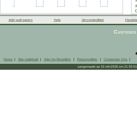
Adin wall papers
Help
Verzendpolitiek
Handela
Custodes 
Home
|
Site-veiligheid
|
Volg Uw Bestelling
|
Retourpolitiek
|
Contacteer Ons
|
aangemaakt op 31-mrt-2026 om 21:35:01
c