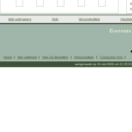
Adin wall papers
Help
Verzendpolitiek
Handela
Custodes 
Home
|
Site-veiligheid
|
Volg Uw Bestelling
|
Retourpolitiek
|
Contacteer Ons
|
aangemaakt op 31-mrt-2026 om 21:35:01