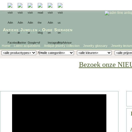
Antieke Juwelen
-
Oude Sieraden
Home
Latest acquisitions
Antique jewelry collection
Jewelry glossary
Jewelry lectur
Bezoek onze NIE