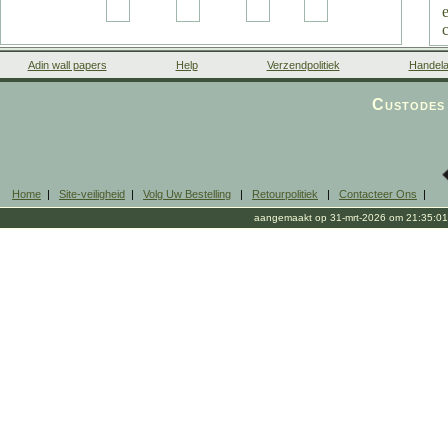
Adin wall papers
Help
Verzendpolitiek
Handela
Custodes 
Home
|
Site-veiligheid
|
Volg Uw Bestelling
|
Retourpolitiek
|
Contacteer Ons
|
aangemaakt op 31-mrt-2026 om 21:35:01