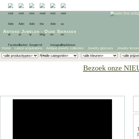
Antieke Juwelen
-
Oude Sieraden
Home
Latest acquisitions
Antique jewelry collection
Jewelry glossary
Jewelry lectur
Bezoek onze NIE