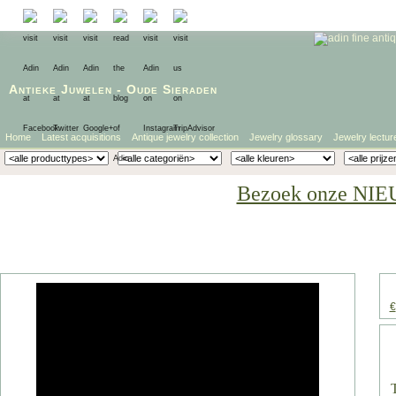
Antieke Juwelen
-
Oude Sieraden
Home
Latest acquisitions
Antique jewelry collection
Jewelry glossary
Jewelry lectur
Bezoek onze NIE
€