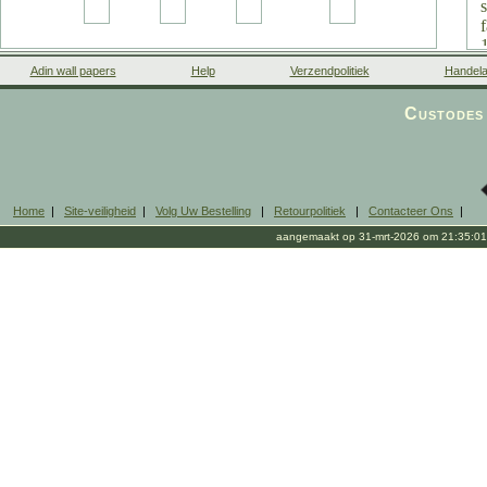
Adin wall papers
Help
Verzendpolitiek
Handela
Custodes 
Home
|
Site-veiligheid
|
Volg Uw Bestelling
|
Retourpolitiek
|
Contacteer Ons
|
aangemaakt op 31-mrt-2026 om 21:35:01