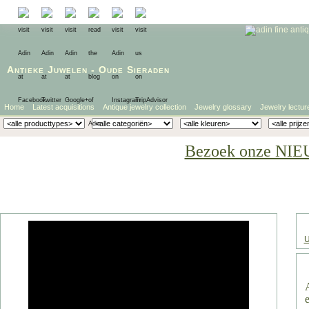
Antieke Juwelen
-
Oude Sieraden
Home
Latest acquisitions
Antique jewelry collection
Jewelry glossary
Jewelry lectur
Bezoek onze NIE
U