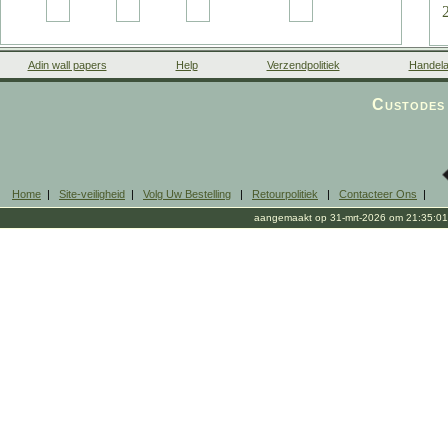
Adin wall papers
Help
Verzendpolitiek
Handela
Custodes 
Home
|
Site-veiligheid
|
Volg Uw Bestelling
|
Retourpolitiek
|
Contacteer Ons
|
aangemaakt op 31-mrt-2026 om 21:35:01
m