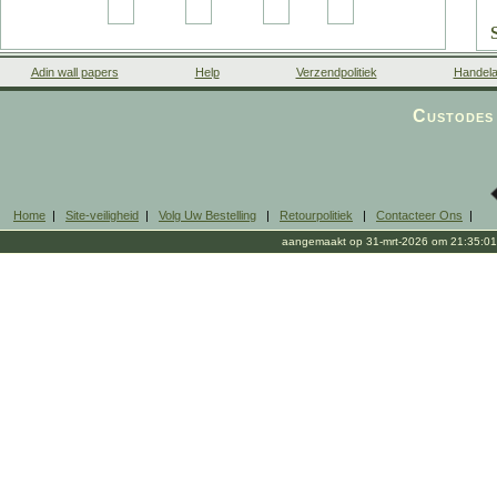
Adin wall papers
Help
Verzendpolitiek
Handela
Custodes 
Home
|
Site-veiligheid
|
Volg Uw Bestelling
|
Retourpolitiek
|
Contacteer Ons
|
aangemaakt op 31-mrt-2026 om 21:35:01
s