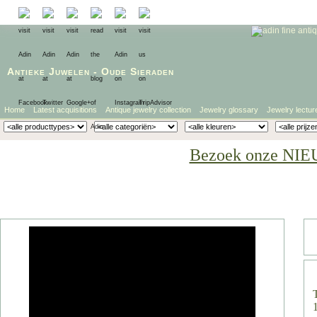
Antieke Juwelen
-
Oude Sieraden
Home
Latest acquisitions
Antique jewelry collection
Jewelry glossary
Jewelry lectur
Bezoek onze NIE