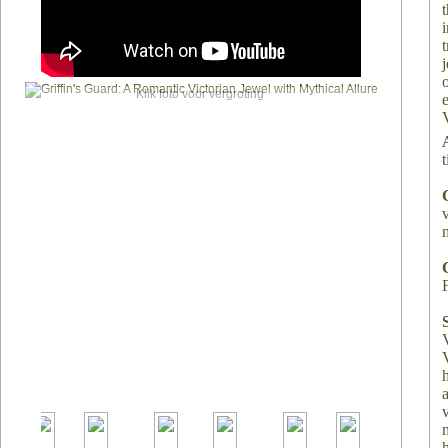
t
Klik foto voor vergroting
t