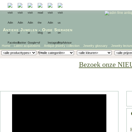
Antieke Juwelen
-
Oude Sieraden
Home
Latest acquisitions
Antique jewelry collection
Jewelry glossary
Jewelry lectur
Bezoek onze NIE