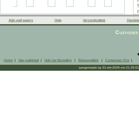
Adin wall papers
Help
Verzendpolitiek
Handela
Custodes 
Home
|
Site-veiligheid
|
Volg Uw Bestelling
|
Retourpolitiek
|
Contacteer Ons
|
aangemaakt op 31-mrt-2026 om 21:35:01