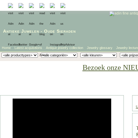
Antieke Juwelen
-
Oude Sieraden
Home
Latest acquisitions
Antique jewelry collection
Jewelry glossary
Jewelry lectur
Bezoek onze NIE
U