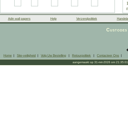
Adin wall papers
Help
Verzendpolitiek
Handela
l
Custodes 
Home
|
Site-veiligheid
|
Volg Uw Bestelling
|
Retourpolitiek
|
Contacteer Ons
|
aangemaakt op 31-mrt-2026 om 21:35:01