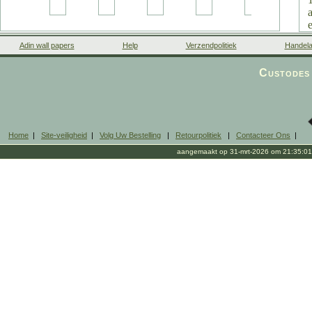
Adin wall papers
Help
Verzendpolitiek
Handela
Custodes 
Home
|
Site-veiligheid
|
Volg Uw Bestelling
|
Retourpolitiek
|
Contacteer Ons
|
aangemaakt op 31-mrt-2026 om 21:35:01