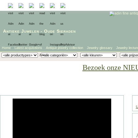
Antieke Juwelen
-
Oude Sieraden
Home
Latest acquisitions
Antique jewelry collection
Jewelry glossary
Jewelry lectur
Bezoek onze NIE
U