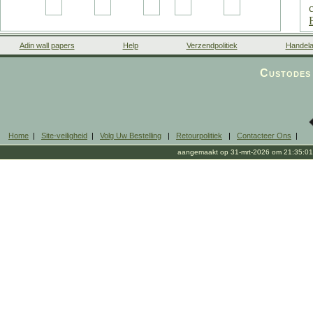
Adin wall papers
Help
Verzendpolitiek
Handela
Custodes 
r
Home
|
Site-veiligheid
|
Volg Uw Bestelling
|
Retourpolitiek
|
Contacteer Ons
|
aangemaakt op 31-mrt-2026 om 21:35:01
l