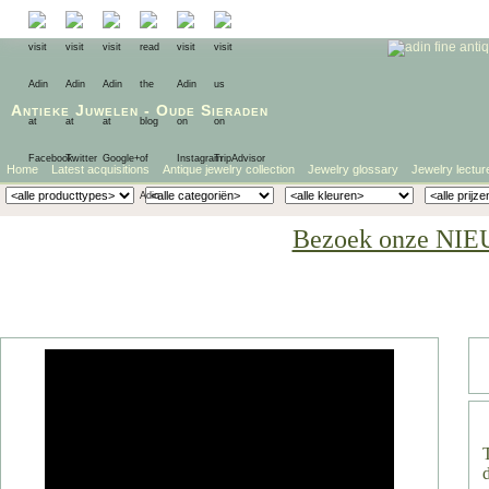
Antieke Juwelen
-
Oude Sieraden
Home
Latest acquisitions
Antique jewelry collection
Jewelry glossary
Jewelry lectur
Bezoek onze NIE