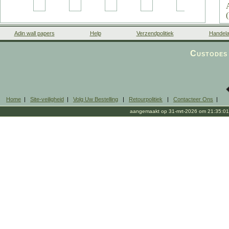
Adin wall papers
Help
Verzendpolitiek
Handela
Custodes 
Home
|
Site-veiligheid
|
Volg Uw Bestelling
|
Retourpolitiek
|
Contacteer Ons
|
aangemaakt op 31-mrt-2026 om 21:35:01