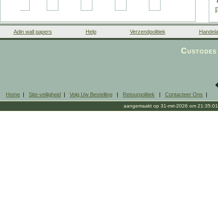
Adin wall papers
Help
Verzendpolitiek
Handela
Custodes 
Home
|
Site-veiligheid
|
Volg Uw Bestelling
|
Retourpolitiek
|
Contacteer Ons
|
aangemaakt op 31-mrt-2026 om 21:35:01