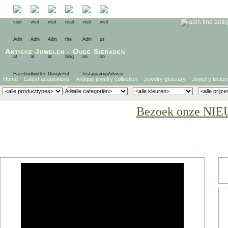
Antieke Juwelen
-
Oude Sieraden
Home
Latest acquisitions
Antique jewelry collection
Jewelry glossary
Jewelry lectur
Bezoek onze NIE