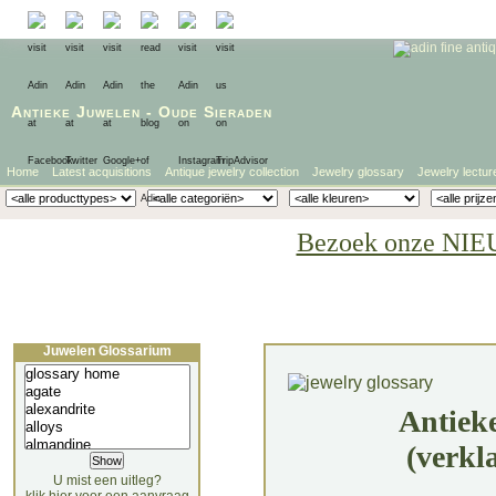
Antieke Juwelen
-
Oude Sieraden
Home
Latest acquisitions
Antique jewelry collection
Jewelry glossary
Jewelry lectur
Bezoek onze NIE
Juwelen Glossarium
Antiek
(verkl
U mist een uitleg?