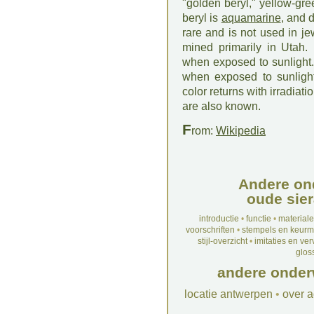
"golden beryl," yellow-gre
beryl is
aquamarine
, and 
rare and is not used in jew
mined primarily in Utah. 
when exposed to sunlight.
when exposed to sunlight
color returns with irradia
are also known.
F
rom:
Wikipedia
Andere on
oude sier
introductie
•
functie
•
material
voorschriften
•
stempels en keur
stijl-overzicht
•
imitaties en ve
glos
andere onder
locatie antwerpen
•
over a