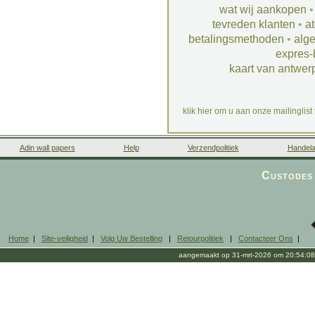
wat wij aankopen
tevreden klanten
•
at
betalingsmethoden
•
alg
expres-
kaart van antwer
klik hier om u aan onze mailinglist
Adin wall papers
Help
Verzendpolitiek
Handela
Custodes 
Home
|
Site-veiligheid
|
Volg Uw Bestelling
|
Retourpolitiek
|
Contacteer Ons
|
aangemaakt op 31-mrt-2026 om 20:54:08