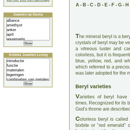
klik hier voor een aanvraag
A
-
B
-
C
-
D
-
E
-
F
-
G
-
H
Juwelen op thema
T
he mineral beryl is a be
crystals of beryl may be ve
a vitreous luster and ca
colorless, but it is frequen
Antieke Juwelen Lezing
blue, yellow, red, and w
which referred to a precio
was later adopted for the m
Beryl varieties
V
arieties of beryl have
times. Recognized for its b
God's throne are describe
C
olorless beryl is called
bixbite or "red emerald" o