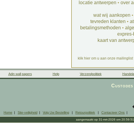
locatie antwerpen
•
over a
wat wij aankopen
tevreden klanten
•
at
betalingsmethoden
•
alg
expres-
kaart van antwer
klik hier om u aan onze mailinglist
Adin wall papers
Help
Verzendpolitiek
Handela
Custodes 
Home
|
Site-veiligheid
|
Volg Uw Bestelling
|
Retourpolitiek
|
Contacteer Ons
|
aangemaakt op 31-mrt-2026 om 20:59:51