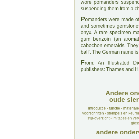
wore pomanders suspende
suspending them from a ch
P
omanders were made of 
and sometimes gemstones
onyx. A rare specimen mad
gum benzoin (an aromati
cabochon emeralds. They w
ball'. The German name is
F
rom: An Illustrated D
publishers: Thames and 
Andere on
oude sier
introductie
•
functie
•
material
voorschriften
•
stempels en keur
stijl-overzicht
•
imitaties en ve
glos
andere onder