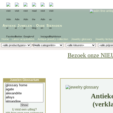
Antieke Juwelen
-
Oude Sieraden
Home
Latest acquisitions
Antique jewelry collection
Jewelry glossary
Jewelry lectur
Bezoek onze NIE
Juwelen Glossarium
Antiek
(verkl
U mist een uitleg?