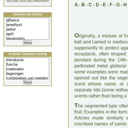
klik hier voor een aanvraag
A
-
B
-
C
-
D
-
E
-
F
-
G
-
H
Juwelen op thema
O
riginally, a mixture of
ball and carried in mediev
supposedly to protect agai
receptacle, often shaped
Antieke Juwelen Lezing
pendant during the 14th-
perforated metal globular
some examples were made 
opened out like the segm
scent whose name, or an
separate lids (some withou
scents rather than being a
T
he segmented type often
fruit. Examples in the fo
Articles made similarly 
inscribed names of saints 