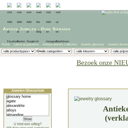
Antieke Juwelen
-
Oude Sieraden
Home
Latest acquisitions
Antique jewelry collection
Jewelry glossary
Jewelry lectur
Bezoek onze NIE
Juwelen Glossarium
Antiek
(verkl
U mist een uitleg?