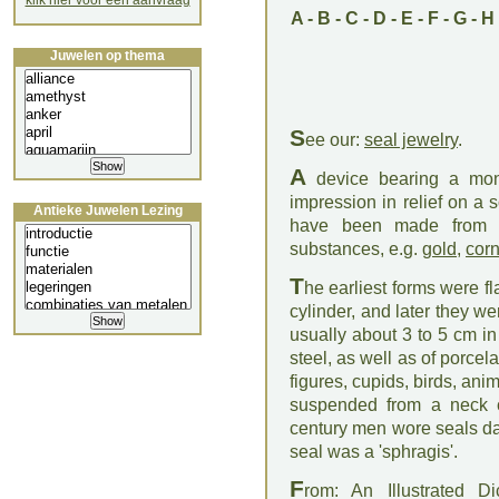
klik hier voor een aanvraag
A
-
B
-
C
-
D
-
E
-
F
-
G
-
H
Juwelen op thema
S
ee our:
seal jewelry
.
A
device bearing a mono
impression in relief on a 
Antieke Juwelen Lezing
have been made from an
substances, e.g.
gold
,
corn
T
he earliest forms were fla
cylinder, and later they w
usually about 3 to 5 cm in
steel, as well as of porce
figures, cupids, birds, ani
suspended from a neck ch
century men wore seals da
seal was a 'sphragis'.
F
rom: An Illustrated D