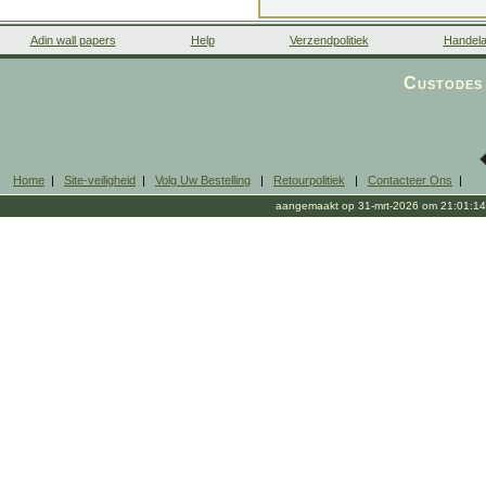
Adin wall papers
Help
Verzendpolitiek
Handela
Custodes 
Home
|
Site-veiligheid
|
Volg Uw Bestelling
|
Retourpolitiek
|
Contacteer Ons
|
aangemaakt op 31-mrt-2026 om 21:01:14