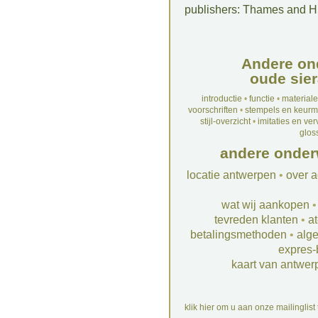
publishers: Thames and 
Andere on
oude sier
introductie
•
functie
•
material
voorschriften
•
stempels en keur
stijl-overzicht
•
imitaties en ve
glos
andere onder
locatie antwerpen
•
over a
wat wij aankopen
tevreden klanten
•
at
betalingsmethoden
•
alg
expres-
kaart van antwer
klik hier om u aan onze mailinglist