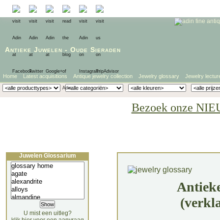
Antieke Juwelen
-
Oude Sieraden
Home
Latest acquisitions
Antique jewelry collection
Jewelry glossary
Jewelry lectur
Bezoek onze NIE
Juwelen Glossarium
Antiek
(verkl
U mist een uitleg?