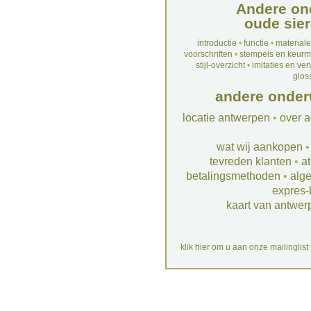
Andere on
oude sier
introductie
•
functie
•
material
voorschriften
•
stempels en keur
stijl-overzicht
•
imitaties en ve
glos
andere onder
locatie antwerpen
•
over a
wat wij aankopen
tevreden klanten
•
at
betalingsmethoden
•
alg
expres-
kaart van antwer
klik hier om u aan onze mailinglist