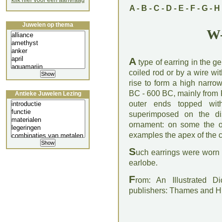
klik hier voor een aanvraag
A
-
B
-
C
-
D
-
E
-
F
-
G
-
H
Juwelen op thema
W-
A
type of earring in the g
coiled rod or by a wire w
rise to form a high narro
BC - 600 BC, mainly from
Antieke Juwelen Lezing
outer ends topped wit
superimposed on the di
ornament: on some the o
examples the apex of the 
S
uch earrings were worn 
earlobe.
F
rom: An Illustrated D
publishers: Thames and 