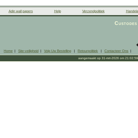
Adin wall papers
Help
Verzendpolitiek
Handela
Custodes 
Home
|
Site-veiligheid
|
Volg Uw Bestelling
|
Retourpolitiek
|
Contacteer Ons
|
aangemaakt op 31-mrt-2026 om 21:02:59