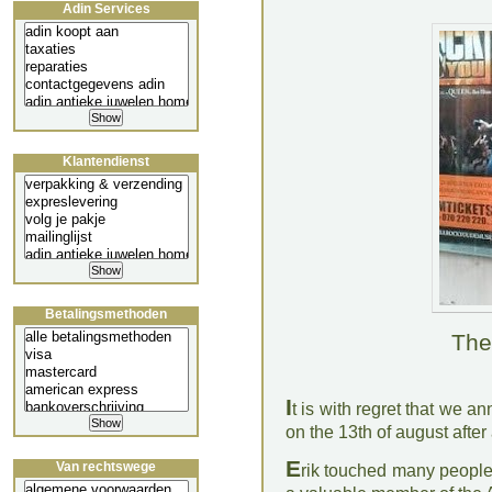
Adin Services
Klantendienst
Betalingsmethoden
The
I
t is with regret that we a
on the 13th of august after
E
Van rechtswege
rik touched many people 