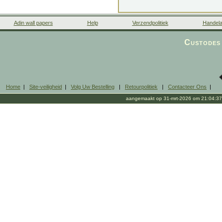
Adin wall papers
Help
Verzendpolitiek
Handela
Custodes 
Home
|
Site-veiligheid
|
Volg Uw Bestelling
|
Retourpolitiek
|
Contacteer Ons
|
aangemaakt op 31-mrt-2026 om 21:04:37