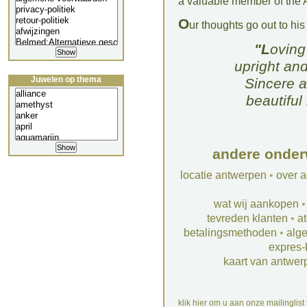
a valuable member of the A
O
ur thoughts go out to his
"Lovin
upright and
Juwelen op thema
Sincere a
beautiful
andere onder
locatie antwerpen
•
over a
wat wij aankopen
tevreden klanten
•
at
betalingsmethoden
•
alg
expres-
kaart van antwer
klik hier om u aan onze mailinglist