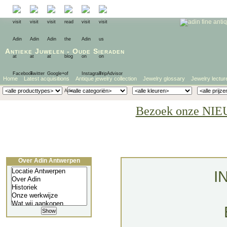
Antieke Juwelen
-
Oude Sieraden
Home
Latest acquisitions
Antique jewelry collection
Jewelry glossary
Jewelry lectur
Bezoek onze NIE
Over Adin Antwerpen
I