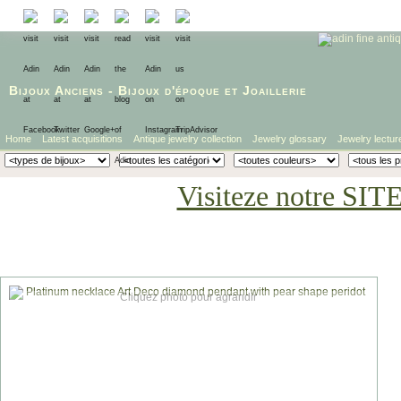
Bijoux Anciens
-
Bijoux d'époque
et
Joaillerie
Home
Latest acquisitions
Antique jewelry collection
Jewelry glossary
Jewelry lectur
Visiteze notre SIT
Cliquez photo pour agrandir