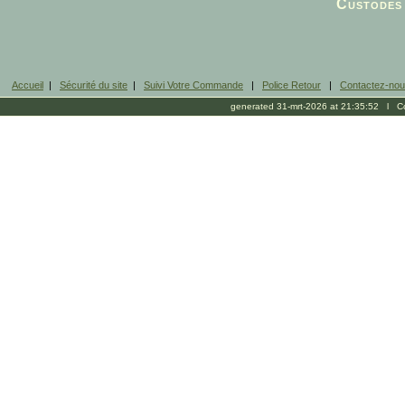
Custodes 
Accueil
|
Sécurité du site
|
Suivi Votre Commande
|
Police Retour
|
Contactez-no
generated 31-mrt-2026 at 21:35:52 l Cop