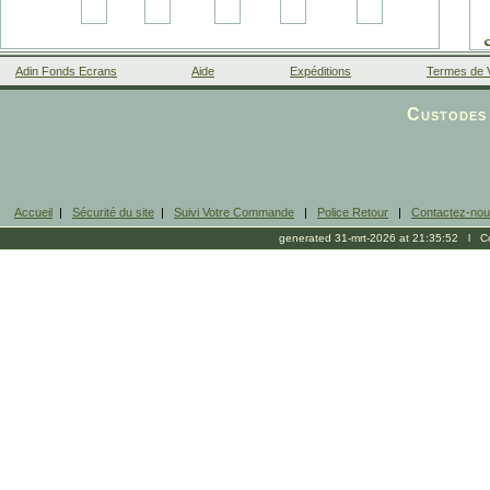
Adin Fonds Ecrans
Aide
Expéditions
Termes de 
Facebook
Custodes 
Accueil
|
Sécurité du site
|
Suivi Votre Commande
|
Police Retour
|
Contactez-no
generated 31-mrt-2026 at 21:35:52 l Cop