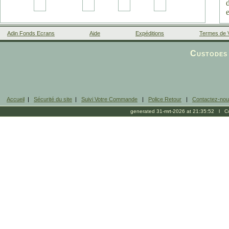
Adin Fonds Ecrans
Aide
Expéditions
Termes de 
Facebook
Custodes 
Accueil
|
Sécurité du site
|
Suivi Votre Commande
|
Police Retour
|
Contactez-no
generated 31-mrt-2026 at 21:35:52 l Cop