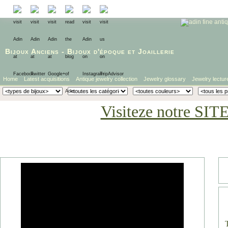
Bijoux Anciens
-
Bijoux d'époque
et
Joaillerie
Home
Latest acquisitions
Antique jewelry collection
Jewelry glossary
Jewelry lectur
Visiteze notre SIT