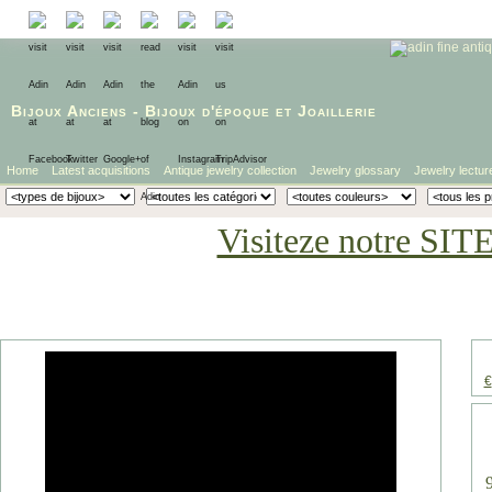
Bijoux Anciens
-
Bijoux d'époque
et
Joaillerie
Home
Latest acquisitions
Antique jewelry collection
Jewelry glossary
Jewelry lectur
Visiteze notre SIT
€