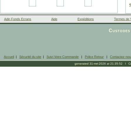
Adin Fonds Ecrans
Aide
Expéditions
Termes de 
Facebook
Custodes 
Accueil
|
Sécurité du site
|
Suivi Votre Commande
|
Police Retour
|
Contactez-no
generated 31-mrt-2026 at 21:35:52 l Cop