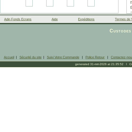
Adin Fonds Ecrans
Aide
Expéditions
Termes de 
Facebook
Custodes 
Accueil
|
Sécurité du site
|
Suivi Votre Commande
|
Police Retour
|
Contactez-no
generated 31-mrt-2026 at 21:35:52 l Cop