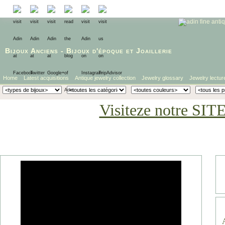
Bijoux Anciens
-
Bijoux d'époque
et
Joaillerie
Home
Latest acquisitions
Antique jewelry collection
Jewelry glossary
Jewelry lectur
Visiteze notre SIT