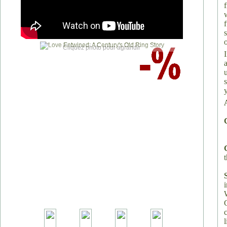
o
Cliquez photo pour agrandir
t