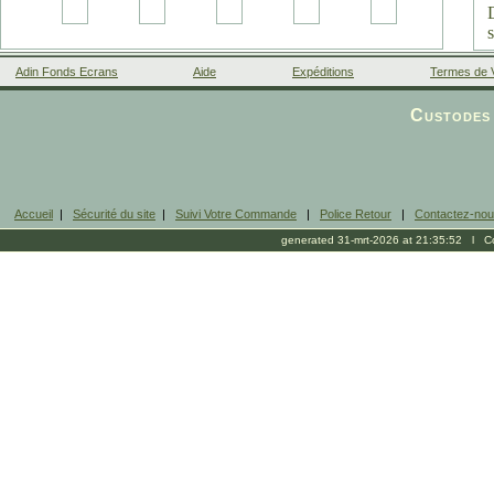
Adin Fonds Ecrans
Aide
Expéditions
Termes de 
Facebook
Custodes 
Accueil
|
Sécurité du site
|
Suivi Votre Commande
|
Police Retour
|
Contactez-no
generated 31-mrt-2026 at 21:35:52 l Cop