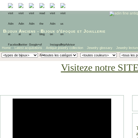
Bijoux Anciens
-
Bijoux d'époque
et
Joaillerie
Home
Latest acquisitions
Antique jewelry collection
Jewelry glossary
Jewelry lectur
Visiteze notre SIT