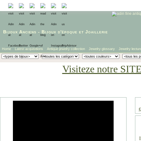
Bijoux Anciens
-
Bijoux d'époque
et
Joaillerie
Home
Latest acquisitions
Antique jewelry collection
Jewelry glossary
Jewelry lectur
Visiteze notre SIT
€