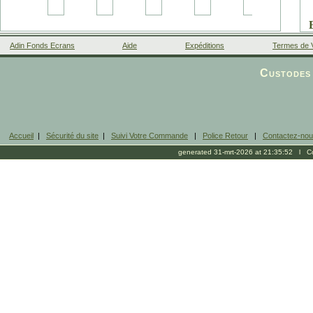
Adin Fonds Ecrans
Aide
Expéditions
Termes de 
Facebook
Custodes 
Accueil
|
Sécurité du site
|
Suivi Votre Commande
|
Police Retour
|
Contactez-no
generated 31-mrt-2026 at 21:35:52 l Cop