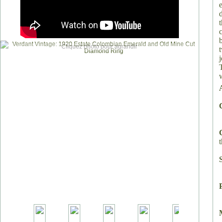
Cliquez photo pour agrandir
T
t