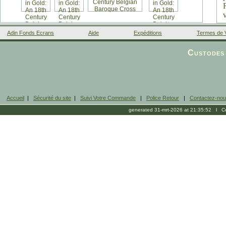
Adin Fonds Ecrans
Aide
Expéditions
Termes de 
Facebook
Custodes 
Accueil
|
Sécurité du site
|
Suivi Votre Commande
|
Police Retour
|
Contactez-no
generated 31-mrt-2026 at 21:35:52 l Cop
b