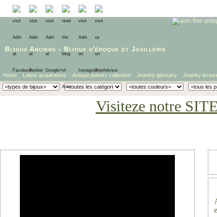
Bijoux Anciens
-
Bijoux d'époque
et
Joaillerie
Home
Latest acquisitions
Antique jewelry collection
Jewelry glossary
Jewelry lectur
Visiteze notre SIT