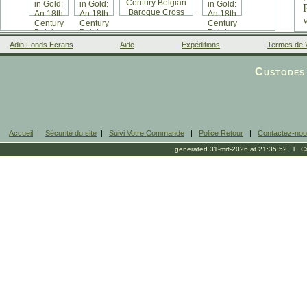
Adin Fonds Ecrans
Aide
Expéditions
Termes de 
Facebook
Custodes 
Accueil
|
Sécurité du site
|
Suivi Votre Commande
|
Police Retour
|
Contactez-no
generated 31-mrt-2026 at 21:35:52 l Cop
b