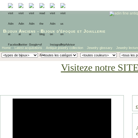
Bijoux Anciens
-
Bijoux d'époque
et
Joaillerie
Home
Latest acquisitions
Antique jewelry collection
Jewelry glossary
Jewelry lectur
Visiteze notre SIT
€