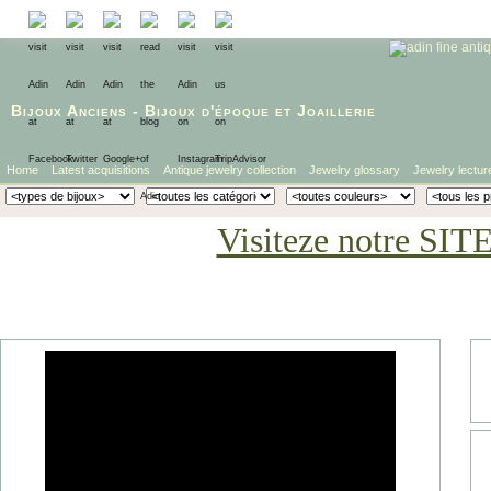
Bijoux Anciens
-
Bijoux d'époque
et
Joaillerie
Home
Latest acquisitions
Antique jewelry collection
Jewelry glossary
Jewelry lectur
Visiteze notre SIT