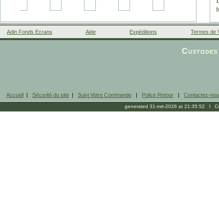
Adin Fonds Ecrans
Aide
Expéditions
Termes de 
Facebook
Custodes 
Accueil
|
Sécurité du site
|
Suivi Votre Commande
|
Police Retour
|
Contactez-no
generated 31-mrt-2026 at 21:35:52 l Cop
b