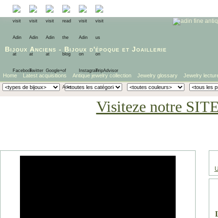
Bijoux Anciens
-
Bijoux d'époque
et
Joaillerie
Home
Latest acquisitions
Antique jewelry collection
Jewelry glossary
Jewelry lectur
Visiteze notre SIT
U