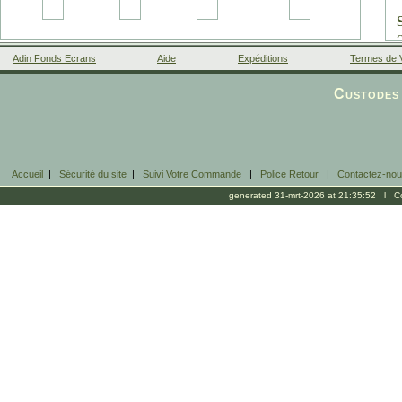
Adin Fonds Ecrans
Aide
Expéditions
Termes de 
Facebook
Custodes 
Accueil
|
Sécurité du site
|
Suivi Votre Commande
|
Police Retour
|
Contactez-no
generated 31-mrt-2026 at 21:35:52 l Cop