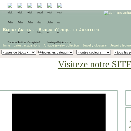
Bijoux Anciens
-
Bijoux d'époque
et
Joaillerie
Home
Latest acquisitions
Antique jewelry collection
Jewelry glossary
Jewelry lectur
Visiteze notre SIT