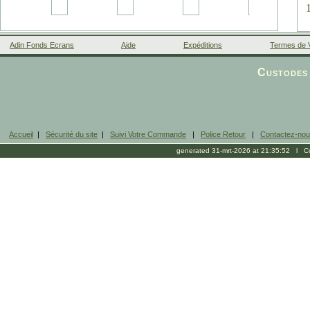
Adin Fonds Ecrans
Aide
Expéditions
Termes de 
Facebook
Custodes 
s
Accueil
|
Sécurité du site
|
Suivi Votre Commande
|
Police Retour
|
Contactez-no
generated 31-mrt-2026 at 21:35:52 l Cop