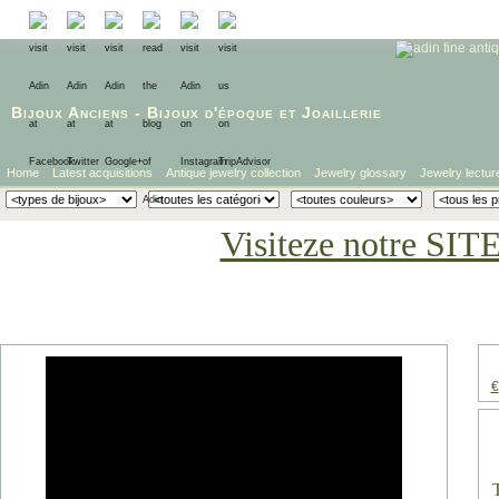
Bijoux Anciens
-
Bijoux d'époque
et
Joaillerie
Home
Latest acquisitions
Antique jewelry collection
Jewelry glossary
Jewelry lectur
Visiteze notre SIT
€