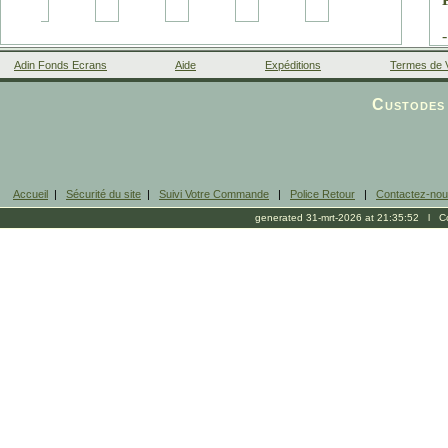
m
Adin Fonds Ecrans
Aide
Expéditions
Termes de 
Facebook
Custodes 
Accueil
|
Sécurité du site
|
Suivi Votre Commande
|
Police Retour
|
Contactez-no
generated 31-mrt-2026 at 21:35:52 l Cop