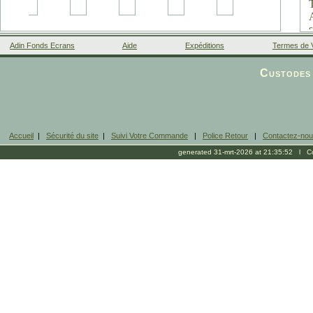
s
Adin Fonds Ecrans
Aide
Expéditions
Termes de 
Facebook
Custodes 
Accueil
|
Sécurité du site
|
Suivi Votre Commande
|
Police Retour
|
Contactez-no
(
generated 31-mrt-2026 at 21:35:52 l Cop