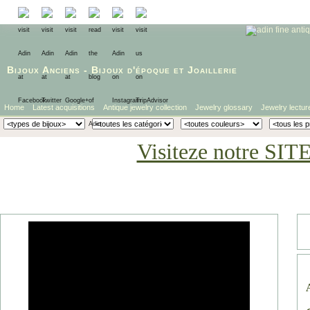
Bijoux Anciens
-
Bijoux d'époque
et
Joaillerie
Home
Latest acquisitions
Antique jewelry collection
Jewelry glossary
Jewelry lectur
Visiteze notre SIT