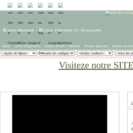
Bijoux Anciens
-
Bijoux d'époque
et
Joaillerie
Home
Latest acquisitions
Antique jewelry collection
Jewelry glossary
Jewelry lectur
Visiteze notre SIT
U