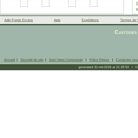
Adin Fonds Ecrans
Aide
Expéditions
Termes de 
Facebook
Custodes 
Accueil
|
Sécurité du site
|
Suivi Votre Commande
|
Police Retour
|
Contactez-no
generated 31-mrt-2026 at 21:35:52 l Cop
b