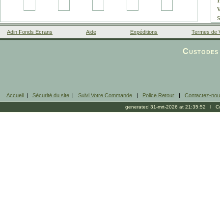
Adin Fonds Ecrans
Aide
Expéditions
Termes de 
Facebook
Custodes 
Accueil
|
Sécurité du site
|
Suivi Votre Commande
|
Police Retour
|
Contactez-no
b
generated 31-mrt-2026 at 21:35:52 l Cop