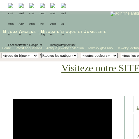
Bijoux Anciens
-
Bijoux d'époque
et
Joaillerie
Home
Latest acquisitions
Antique jewelry collection
Jewelry glossary
Jewelry lectur
Visiteze notre SIT
U