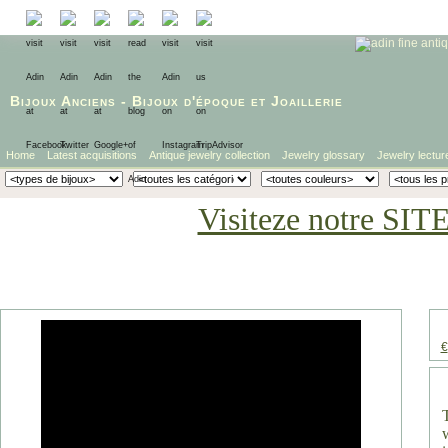
Bijoux Anciens
-
Bijoux d'époque
et
Joaillerie
Home
Latest acquisitions
Antique jewelry collection
Jewelry glossary
Jewelry lectur
Visiteze notre SIT
€