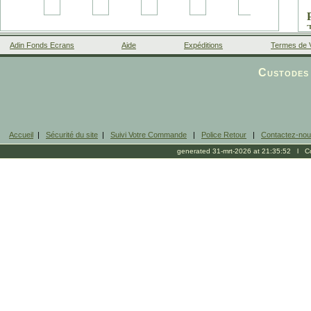
Adin Fonds Ecrans
Aide
Expéditions
Termes de 
Facebook
Custodes 
Accueil
|
Sécurité du site
|
Suivi Votre Commande
|
Police Retour
|
Contactez-no
generated 31-mrt-2026 at 21:35:52 l Cop