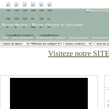
Bijoux Anciens
-
Bijoux d'époque
et
Joaillerie
Home
Latest acquisitions
Antique jewelry collection
Jewelry glossary
Jewelry lectur
Visiteze notre SIT