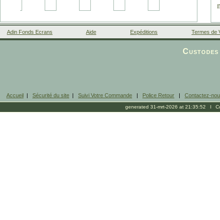
Adin Fonds Ecrans
Aide
Expéditions
Termes de 
Facebook
Custodes 
Accueil
|
Sécurité du site
|
Suivi Votre Commande
|
Police Retour
|
Contactez-no
generated 31-mrt-2026 at 21:35:52 l Cop