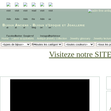
Bijoux Anciens
-
Bijoux d'époque
et
Joaillerie
Home
Latest acquisitions
Antique jewelry collection
Jewelry glossary
Jewelry lectur
Visiteze notre SIT