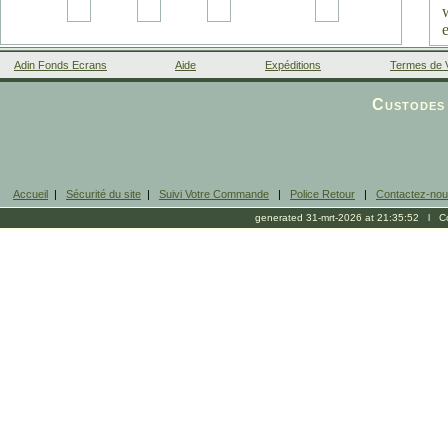
Adin Fonds Ecrans
Aide
Expéditions
Termes de 
Facebook
Custodes 
Accueil
|
Sécurité du site
|
Suivi Votre Commande
|
Police Retour
|
Contactez-no
generated 31-mrt-2026 at 21:35:52 l Cop