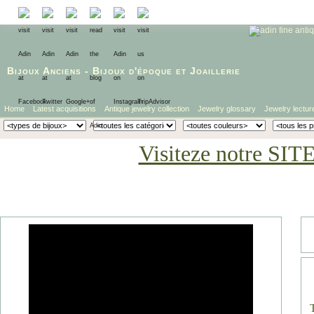
Bijoux Anciens
-
Bijoux d'époque
et
Joaillerie
Home
Latest acquisitions
Antique jewelry collection
Jewelry glossary
Jewelry lectur
Visiteze notre SIT