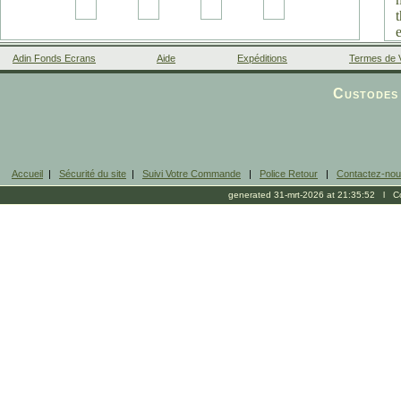
Adin Fonds Ecrans
Aide
Expéditions
Termes de 
Facebook
Custodes 
Accueil
|
Sécurité du site
|
Suivi Votre Commande
|
Police Retour
|
Contactez-no
generated 31-mrt-2026 at 21:35:52 l Cop