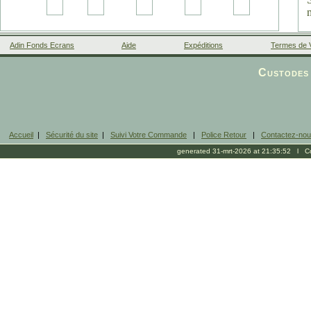
Adin Fonds Ecrans
Aide
Expéditions
Termes de 
Facebook
Custodes 
Accueil
|
Sécurité du site
|
Suivi Votre Commande
|
Police Retour
|
Contactez-no
generated 31-mrt-2026 at 21:35:52 l Cop