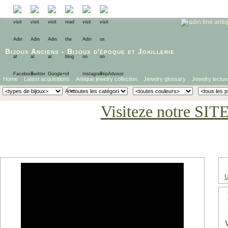
Bijoux Anciens
-
Bijoux d'époque
et
Joaillerie
Home
Latest acquisitions
Antique jewelry collection
Jewelry glossary
Jewelry lectur
Visiteze notre SIT
U