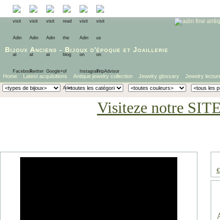
Bijoux Anciens
-
Bijoux d'époque
et
Joaillerie
Home
Latest acquisitions
Antique jewelry collection
Jewelry glossary
Jewelry lectur
Visiteze notre SIT
€