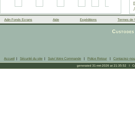
Adin Fonds Ecrans
Aide
Expéditions
Termes de 
Facebook
Custodes 
Accueil
|
Sécurité du site
|
Suivi Votre Commande
|
Police Retour
|
Contactez-no
generated 31-mrt-2026 at 21:35:52 l Cop