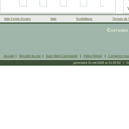
Adin Fonds Ecrans
Aide
Expéditions
Termes de 
Facebook
Custodes 
Accueil
|
Sécurité du site
|
Suivi Votre Commande
|
Police Retour
|
Contactez-no
generated 31-mrt-2026 at 21:35:52 l Cop