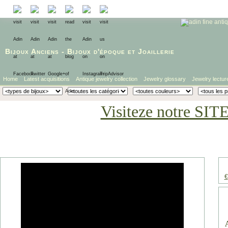
Bijoux Anciens
-
Bijoux d'époque
et
Joaillerie
Home
Latest acquisitions
Antique jewelry collection
Jewelry glossary
Jewelry lectur
Visiteze notre SIT
€