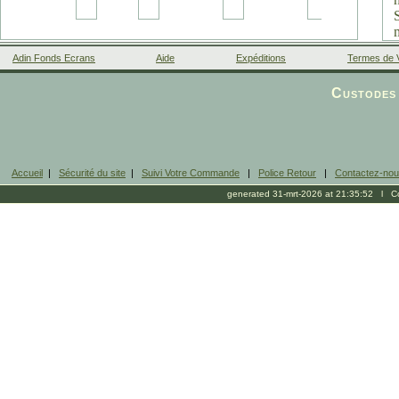
Adin Fonds Ecrans
Aide
Expéditions
Termes de 
Facebook
Custodes 
Accueil
|
Sécurité du site
|
Suivi Votre Commande
|
Police Retour
|
Contactez-no
generated 31-mrt-2026 at 21:35:52 l Cop