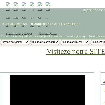
Bijoux Anciens
-
Bijoux d'époque
et
Joaillerie
Home
Latest acquisitions
Antique jewelry collection
Jewelry glossary
Jewelry lectur
Visiteze notre SIT
U