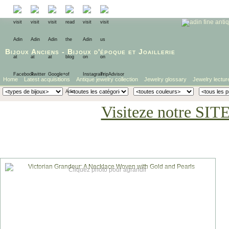
Bijoux Anciens
-
Bijoux d'époque
et
Joaillerie
Home
Latest acquisitions
Antique jewelry collection
Jewelry glossary
Jewelry lectur
Visiteze notre SIT
Cliquez photo pour agrandir