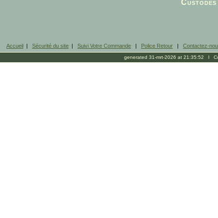
Custodes 
Accueil
|
Sécurité du site
|
Suivi Votre Commande
|
Police Retour
|
Contactez-no
generated 31-mrt-2026 at 21:35:52 l Cop