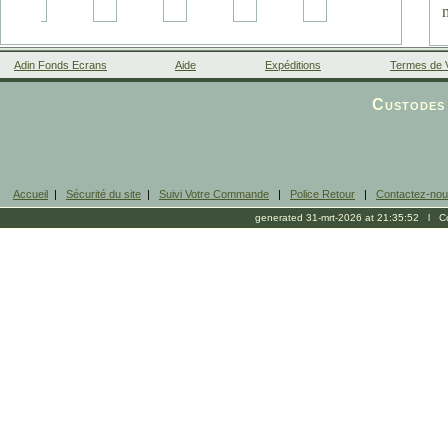
Adin Fonds Ecrans
Aide
Expéditions
Termes de 
Facebook
Custodes 
Accueil
|
Sécurité du site
|
Suivi Votre Commande
|
Police Retour
|
Contactez-no
generated 31-mrt-2026 at 21:35:52 l Cop
r