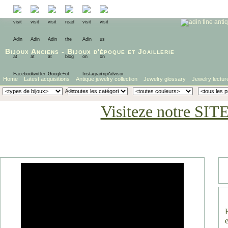
Bijoux Anciens
-
Bijoux d'époque
et
Joaillerie
Home
Latest acquisitions
Antique jewelry collection
Jewelry glossary
Jewelry lectur
Visiteze notre SIT