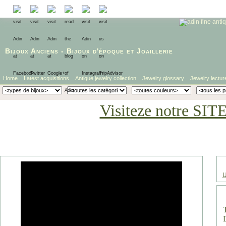
Bijoux Anciens
-
Bijoux d'époque
et
Joaillerie
Home
Latest acquisitions
Antique jewelry collection
Jewelry glossary
Jewelry lectur
Visiteze notre SIT
U