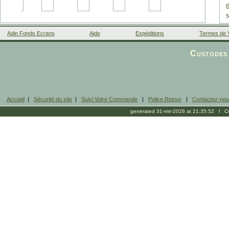
D
Adin Fonds Ecrans
Aide
Expéditions
Termes de 
Facebook
Custodes 
Accueil
|
Sécurité du site
|
Suivi Votre Commande
|
Police Retour
|
Contactez-no
generated 31-mrt-2026 at 21:35:52 l Cop