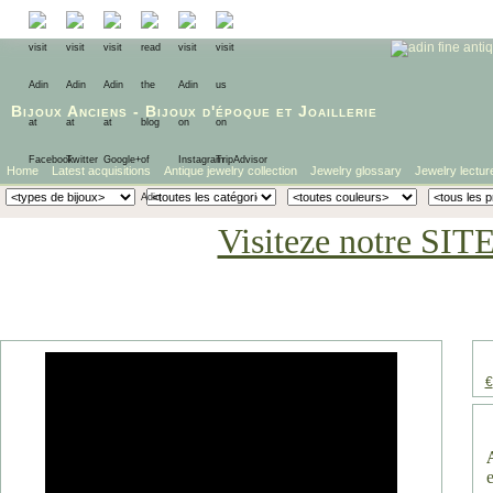
Bijoux Anciens
-
Bijoux d'époque
et
Joaillerie
Home
Latest acquisitions
Antique jewelry collection
Jewelry glossary
Jewelry lectur
Visiteze notre SIT
€