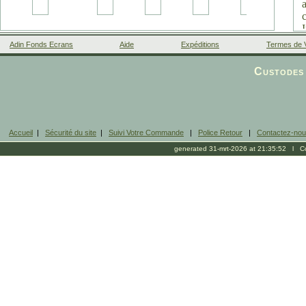
Adin Fonds Ecrans
Aide
Expéditions
Termes de 
Facebook
Custodes 
Accueil
|
Sécurité du site
|
Suivi Votre Commande
|
Police Retour
|
Contactez-no
generated 31-mrt-2026 at 21:35:52 l Cop