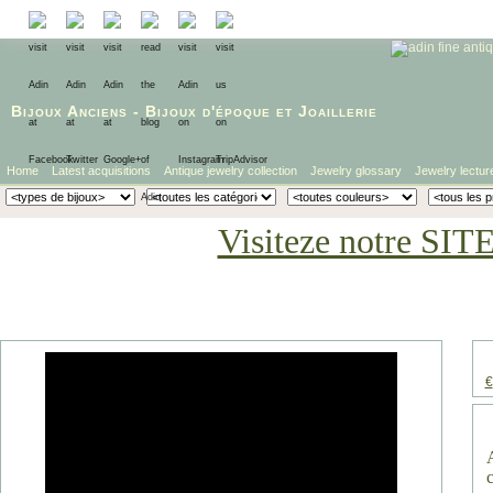
Bijoux Anciens
-
Bijoux d'époque
et
Joaillerie
Home
Latest acquisitions
Antique jewelry collection
Jewelry glossary
Jewelry lectur
Visiteze notre SIT
€