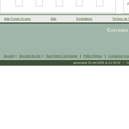
Adin Fonds Ecrans
Aide
Expéditions
Termes de 
Facebook
Custodes 
Accueil
|
Sécurité du site
|
Suivi Votre Commande
|
Police Retour
|
Contactez-no
generated 31-mrt-2026 at 21:35:52 l Cop