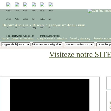
Bijoux Anciens
-
Bijoux d'époque
et
Joaillerie
Home
Latest acquisitions
Antique jewelry collection
Jewelry glossary
Jewelry lectur
Visiteze notre SIT