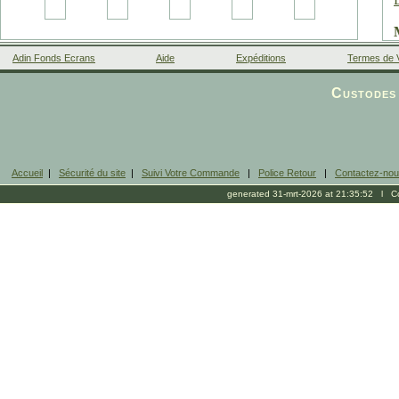
Adin Fonds Ecrans
Aide
Expéditions
Termes de 
Facebook
Custodes 
Accueil
|
Sécurité du site
|
Suivi Votre Commande
|
Police Retour
|
Contactez-no
generated 31-mrt-2026 at 21:35:52 l Cop
s