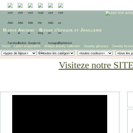
Bijoux Anciens
-
Bijoux d'époque
et
Joaillerie
Home
Latest acquisitions
Antique jewelry collection
Jewelry glossary
Jewelry lectur
Visiteze notre SIT