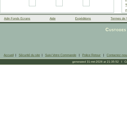
Adin Fonds Ecrans
Aide
Expéditions
Termes de 
Facebook
Custodes 
Accueil
|
Sécurité du site
|
Suivi Votre Commande
|
Police Retour
|
Contactez-no
generated 31-mrt-2026 at 21:35:52 l Cop
l