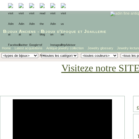
Bijoux Anciens
-
Bijoux d'époque
et
Joaillerie
Home
Latest acquisitions
Antique jewelry collection
Jewelry glossary
Jewelry lectur
Visiteze notre SIT
€