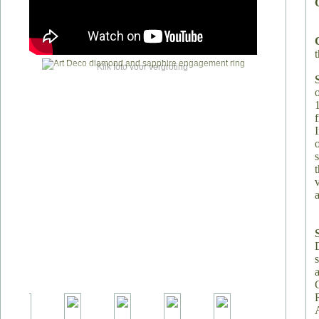
t
Klik foto voor vergroting
v