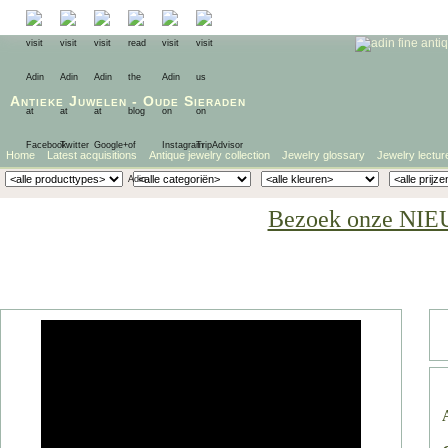
Antieke Juwelen
-
Oude Sieraden
Home
Latest acquisitions
Antique jewelry collection
Jewelry glossary
Jewelry lectur
Bezoek onze NIE