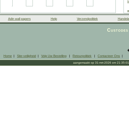
Adin wall papers
Help
Verzendpolitiek
Handela
Custodes 
Home
|
Site-veiligheid
|
Volg Uw Bestelling
|
Retourpolitiek
|
Contacteer Ons
|
aangemaakt op 31-mrt-2026 om 21:35:01